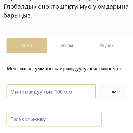
Глобалдык өнөктөштүктүн мүчө уюмдарына
барыңыз.
Карта
Элсом
Paybox
Мен төмөнкү сумманы кайрымдуулук кылгым келет:
сом