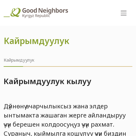
Кайрымдуулук
Кайрымдуулук
Кайрымдуулук кылуу
Дүйнөнү ачарчылыксыз жана элдер
ынтымакта жашаган жерге айландыруу
үчүн берешен колдоосуңуз үчүн рахмат.
Сураныч, кыймылга кошулуу үчүн биздин