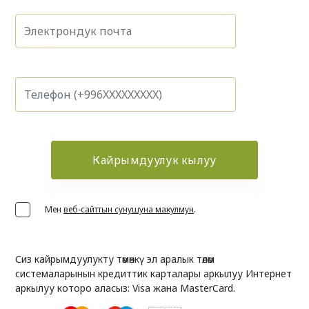
Кайрымдуулук кылуу
Мен
веб-сайттын сунушуна макулмун
.
Сиз кайрымдуулукту төмөнкү эл аралык төлөм
системаларынын кредиттик карталары аркылуу Интернет
аркылуу которо аласыз: Visa жана MasterCard.